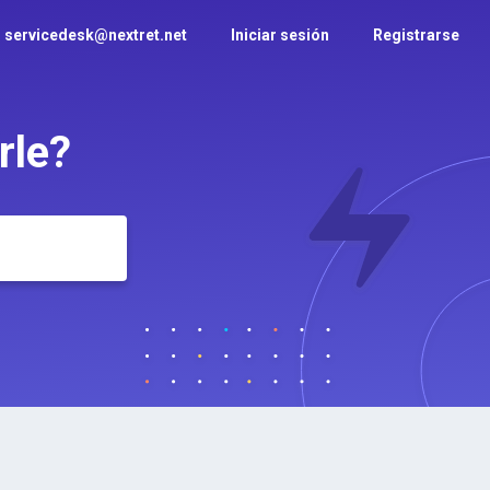
 - servicedesk@nextret.net
Iniciar sesión
Registrarse
rle?